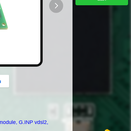
button
u
module, G.INP vdsl2,