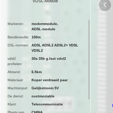
VDSL-Module
butto
Markeren
modemmodule
,
ADSL-module
Bandbreedte
100m
DSL-normen
ADSL ADSL2 ADSL2+ VDSL
VDSL2
vdsl2
30a 35b g.fast vdsl2
profielen
Afstand
6.5km
Materiaal
Koper verdraaid paar
Machtsinput
Gelijkstroom 5V
De dienst
custmoziable
Klant
Telecommunicatie
Plaats van
CHINA