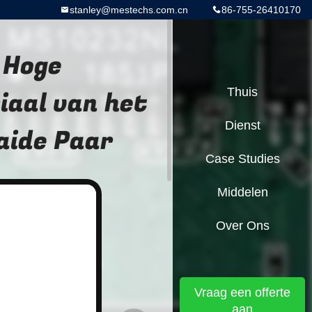
stanley@mestechs.com.cn
86-755-26410170
 Hoge
iaal van het
Thuis
Dienst
aide Paar
Case Studies
Middelen
Over Ons
Vraag een offerte
aan