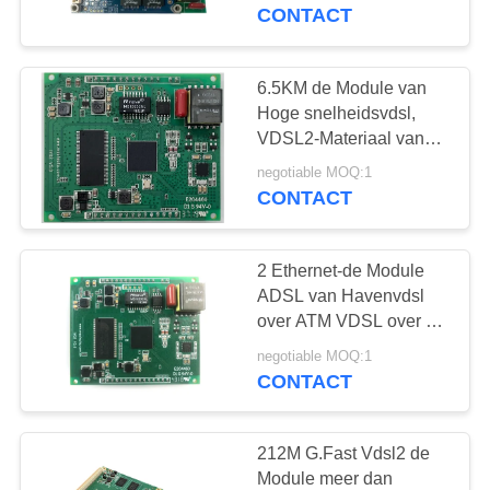
CONTACTEER
VDSL2 VDSL2 Module
CONTACT
Plakkend
ONS
6.5KM de Module van
NIEUWS
Hoge snelheidsvdsl,
VDSL2-Materiaal van
het Module het Koper
SITEMAP
negotiable MOQ:1
Verdraaide Paar
CONTACT
PRIVACY
2 Ethernet-de Module
POLICY
ADSL van Havenvdsl
over ATM VDSL over het
Volledige VDSL Profiel
negotiable MOQ:1
van PTM AnnexA
CONTACT
AnnexB
212M G.Fast Vdsl2 de
Module meer dan