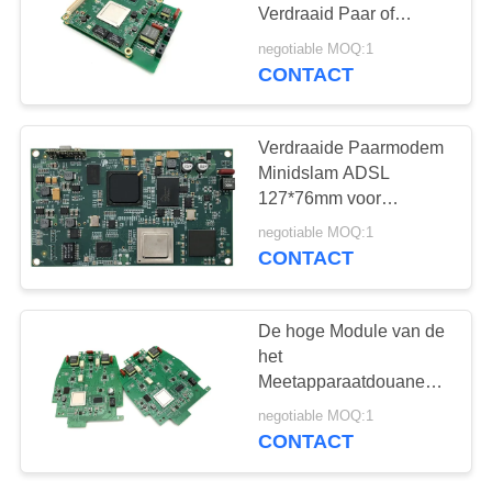
Verdraaid Paar of
overhaalt XDSL In
negotiable MOQ:1
entrepot met Phy
CONTACT
Verdraaide Paarmodem
Minidslam ADSL
127*76mm voor
Videotoezicht
negotiable MOQ:1
CONTACT
De hoge Module van de
het
Meetapparaatdouane
van Beëindigenxdsl, de
negotiable MOQ:1
Interfacemodule van
CONTACT
Ethernet van de
Koperdraad