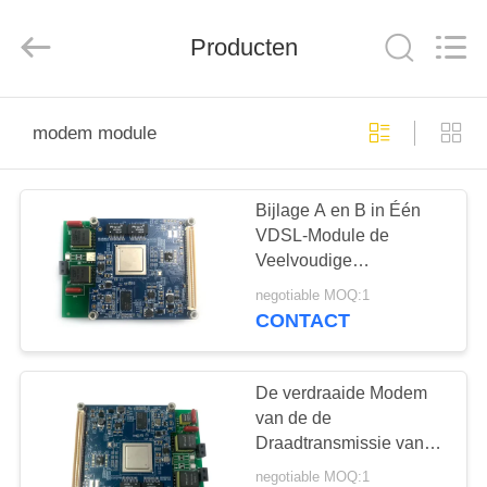
2026
Mestech
Technology.
Producten
All
Rights
Reserved.
HUIS
modem module
PRODUCTEN
Bijlage A en B in Één
VDSL-Module de
ONGEVEER
Veelvoudige
ONS
Consumptie van de de
negotiable MOQ:1
Interfaces Lage Macht
CONTACT
van I/o-
FABRIEKSREIS
De verdraaide Modem
KWALITEITSCONTROLE
van de de
Draadtransmissie van
het Paarkoper, 200M
negotiable MOQ:1